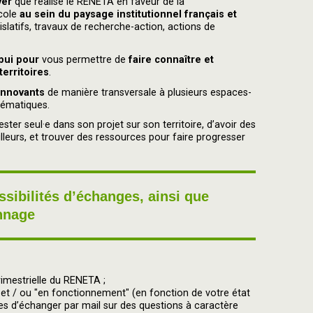
yer
que réalise le RENETA en faveur de la
icole
au sein du paysage institutionnel français et
islatifs, travaux de recherche-action, actions de
pui pour
vous permettre de
faire connaître et
territoires
.
 innovants
de manière transversale à plusieurs espaces-
thématiques.
ster seul·e dans son projet sur son territoire, d’avoir des
leurs, et trouver des ressources pour faire progresser
ssibilités d’échanges, ainsi que
nnage
rimestrielle du RENETA ;
t / ou "en fonctionnement" (en fonction de votre état
es d’échanger par mail sur des questions à caractère