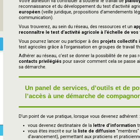
Votre adhésion va contribuer à soutenir le travail de
plaido
reconnaissance et du développement du test d’activité agr
européen
(veille juridique, propositions d’amendements lég
communication).
Vous trouverez, au sein du réseau, des ressources et un
ap
reconnaître le test d’activité agricole à l’échelle de vos 
Vous pourrez lancer ou participer à des
projets collectifs
test agricoles grâce à l’organisation en groupes de travail 
Adhérer au réseau, c’est se donner la possibilité de ne pas re
contacts privilégiés
pour savoir comment cela se passe ail
sa démarche.
Un panel de services, d’outils et de po
l’accès à une démarche de compagno
D’un point de vue pratique, lorsque vous devenez adhérent :
vous devenez destinataire de la
lettre d’information
t
vous êtes inscrit·e sur la
liste de diffusion
"membres" e
d’avancement), permettant aux praticiens et praticienn