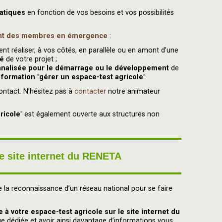
atiques
en fonction de vos besoins et vos possibilités
nt des membres en émergence
:
nt réaliser, à vos côtés, en parallèle ou en amont d’une
té
de votre projet ;
nalisée pour le démarrage ou le développement
de
a
formation "gérer un espace-test agricole"
.
ontact. N’hésitez pas à
contacter
notre animateur
gricole"
est également ouverte aux structures non
le site internet du RENETA
e la reconnaissance d’un réseau national pour se faire
à votre espace-test agricole sur le site internet du
page dédiée et avoir ainsi davantage d’informations vous