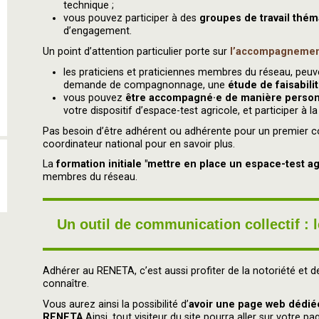
technique ;
vous pouvez participer à des
groupes de travail thém
d’engagement.
Un point d’attention particulier porte sur
l’accompagneme
les praticiens et praticiennes membres du réseau, peuve
demande de compagnonnage, une
étude de faisabili
vous pouvez
être accompagné·e de manière person
votre dispositif d’espace-test agricole, et participer à l
Pas besoin d’être adhérent ou adhérente pour un premier c
coordinateur national pour en savoir plus.
La
formation initiale "mettre en place un espace-test a
membres du réseau.
Un outil de communication collectif : 
Adhérer au RENETA, c’est aussi profiter de la notoriété et d
connaître.
Vous aurez ainsi la possibilité d’
avoir une page web dédiée 
RENETA
Ainsi, tout visiteur du site pourra aller sur votre 