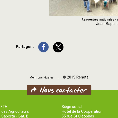
Rencontres nationales 
Jean-Baptist
Partager :
. © 2015 Reneta
Mentions légales
NETA
Siège social
 des Agriculteurs
Hôtel de la Coopération
 Saporta - Bât. B
55 rue St Cléophas