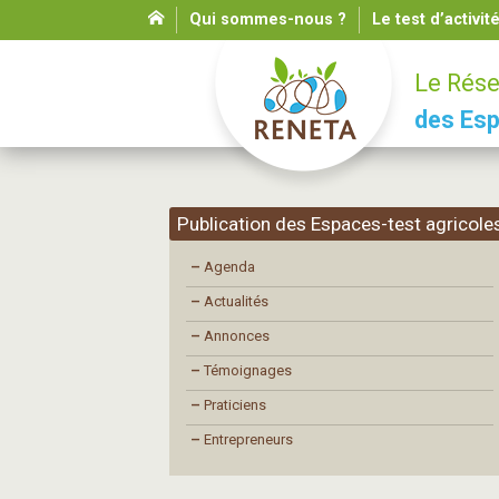
Qui sommes-nous ?
Le test d’activit
Le Rése
des Esp
Publication des Espaces-test agricole
–
Agenda
–
Actualités
–
Annonces
–
Témoignages
–
Praticiens
–
Entrepreneurs