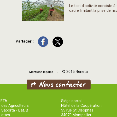
Le test d’activité consiste à
cadre limitant la prise de 
Partager :
. © 2015 Reneta
Mentions légales
NETA
Siège social
 des Agriculteurs
Hôtel de la Coopération
 Saporta - Bât. B
55 rue St Cléophas
Lattes
34070 Montpellier