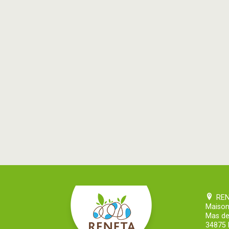
RE
Maison
Mas de
34875 