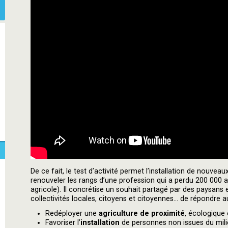
De ce fait, le test d’activité permet l’installation de nouveau
renouveler les rangs d’une profession qui a perdu 200 000 
agricole). Il concrétise un souhait partagé par des paysans
collectivités locales, citoyens et citoyennes... de répondre a
Redéployer une
agriculture de proximité
, écologique 
Favoriser l’
installation
de personnes non issues du milie