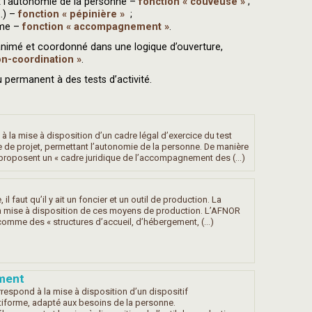
nt l’autonomie de la personne –
fonction « couveuse »
;
.) –
fonction « pépinière »
;
rme –
fonction « accompagnement »
.
 animé et coordonné dans une logique d’ouverture,
on-coordination »
.
 permanent à des tests d’activité.
 la mise à disposition d’un cadre légal d’exercice du test
se de projet, permettant l’autonomie de la personne. De manière
s proposent un « cadre juridique de l’accompagnement des (…)
e, il faut qu’il y ait un foncier et un outil de production. La
la mise à disposition de ces moyens de production. L’AFNOR
s comme des « structures d’accueil, d’hébergement, (…)
ment
spond à la mise à disposition d’un dispositif
iforme, adapté aux besoins de la personne.