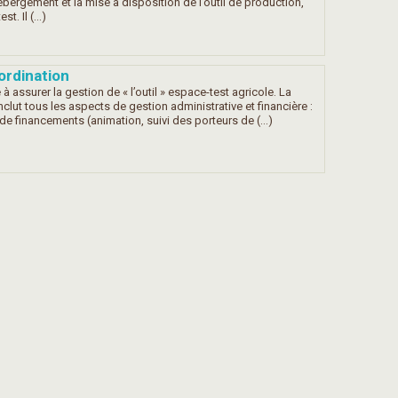
rgement et la mise à disposition de l’outil de production,
t. Il (…)
ordination
à assurer la gestion de « l’outil » espace-test agricole. La
clut tous les aspects de gestion administrative et financière :
 de financements (animation, suivi des porteurs de (…)