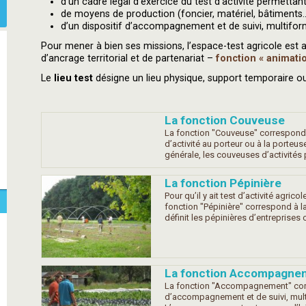
d’un cadre légal d’exercice du test d’activité permetta
de moyens de production (foncier, matériel, bâtiments..
d’un dispositif d’accompagnement et de suivi, multifo
Pour mener à bien ses missions, l’espace-test agricole est
d’ancrage territorial et de partenariat –
fonction « animati
Le
lieu test
désigne un lieu physique, support temporaire ou
La fonction Couveuse
La fonction "Couveuse" correspond à
d’activité au porteur ou à la porteu
générale, les couveuses d’activité
La fonction Pépinière
Pour qu’il y ait test d’activité agricol
fonction "Pépinière" correspond à 
définit les pépinières d’entreprise
La fonction Accompagne
La fonction "Accompagnement" corre
d’accompagnement et de suivi, mult