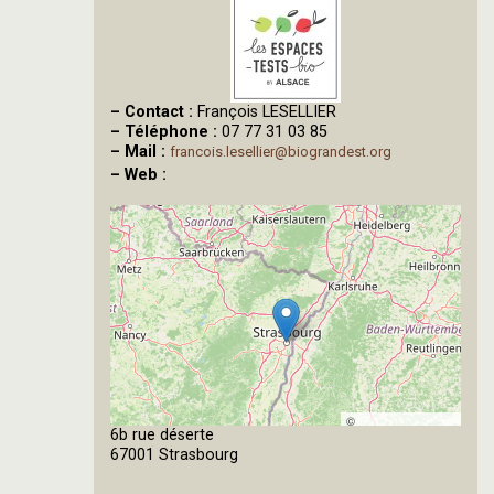
–
Contact :
François LESELLIER
–
Téléphone :
07 77 31 03 85
–
Mail :
francois.lesellier@biograndest.org
–
Web :
©
6b rue déserte
OpenStreetMap
67001 Strasbourg
contributors