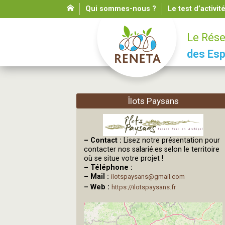
Qui sommes-nous ?
Le test d’activit
Le Rése
des Esp
Îlots Paysans
–
Contact :
Lisez notre présentation pour
contacter nos salarié.es selon le territoire
où se situe votre projet !
–
Téléphone :
–
Mail :
ilotspaysans@gmail.com
–
Web :
https://ilotspaysans.fr