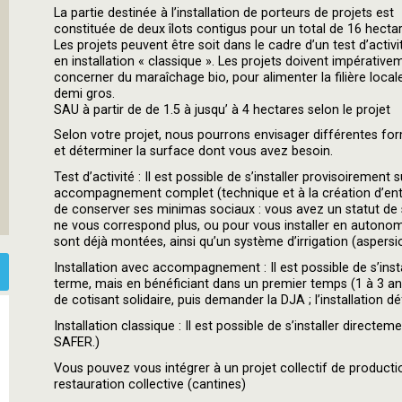
La partie destinée à l’installation de porteurs de projets est
constituée de deux îlots contigus pour un total de 16 hectar
Les projets peuvent être soit dans le cadre d’un test d’activit
en installation « classique ». Les projets doivent impérative
concerner du maraîchage bio, pour alimenter la filière local
demi gros.
SAU à partir de de 1.5 à jusqu’ à 4 hectares selon le projet
Selon votre projet, nous pourrons envisager différentes fo
et déterminer la surface dont vous avez besoin.
Test d’activité : Il est possible de s’installer provisoirement
accompagnement complet (technique et à la création d’entre
de conserver ses minimas sociaux : vous avez un statut de s
ne vous correspond plus, ou pour vous installer en autonomie
sont déjà montées, ainsi qu’un système d’irrigation (aspers
Installation avec accompagnement : Il est possible de s’instal
terme, mais en bénéficiant dans un premier temps (1 à 3 a
de cotisant solidaire, puis demander la DJA ; l’installation dé
Installation classique : Il est possible de s’installer dire
SAFER.)
Vous pouvez vous intégrer à un projet collectif de producti
restauration collective (cantines)