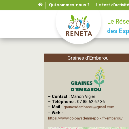
Qui sommes-nous ?
Le test d’activit
Le Rése
des Esp
Graines d'Embarou
–
Contact :
Manon Vigier
–
Téléphone :
07 85 62 67 36
–
Mail :
grainesdembarou@gmail.com
–
Web :
https://www.cc-paysdemirepoix.fr/embarou/