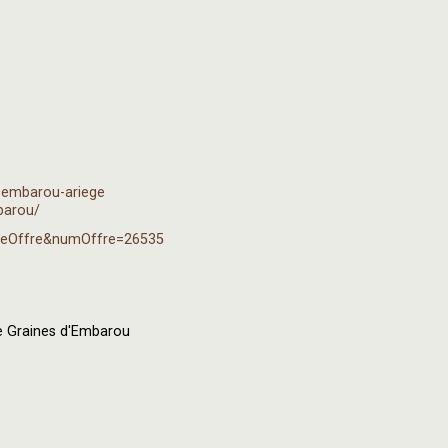
d-embarou-ariege
barou/
ficheOffre&numOffre=26535
 Graines d'Embarou