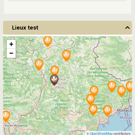
Lieux test
+
−
©
OpenStreetMap
contributors