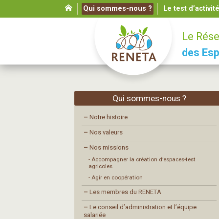
Qui sommes-nous ?
Le test d’activit
Le Rése
des Esp
Qui sommes-nous ?
–
Notre histoire
–
Nos valeurs
–
Nos missions
- Accompagner la création d’espaces-test
agricoles
- Agir en coopération
–
Les membres du RENETA
–
Le conseil d’administration et l’équipe
salariée