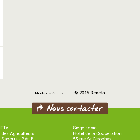
. © 2015 Reneta
Mentions légales
NETA
Siège social
 des Agriculteurs
Hôtel de la Coopération
 Saporta - Bât. B
55 rue St Cléophas