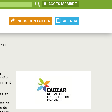
ACCES MEMBRE
NOUS CONTACTER
AGENDA
iés >
e
odèle
cemment
es et
nvie de
re de