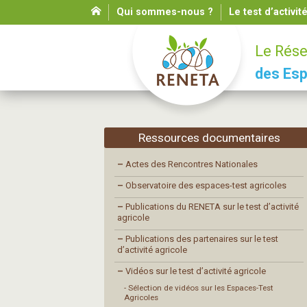
Qui sommes-nous ?
Le test d’activit
Le Rése
des Esp
Ressources documentaires
–
Actes des Rencontres Nationales
–
Observatoire des espaces-test agricoles
–
Publications du RENETA sur le test d’activité
agricole
–
Publications des partenaires sur le test
d’activité agricole
–
Vidéos sur le test d’activité agricole
- Sélection de vidéos sur les Espaces-Test
Agricoles