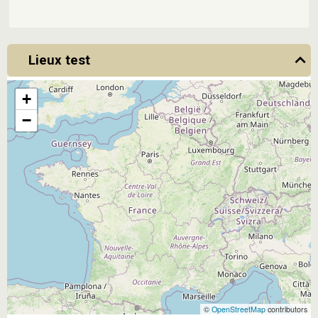
Lieux test
+
−
©
OpenStreetMap
contributors