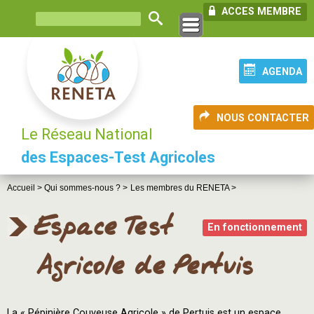
ACCES MEMBRE
AGENDA
NOUS CONTACTER
Le Réseau National
des Espaces-Test Agricoles
Accueil >
Qui sommes-nous ? >
Les membres du RENETA >
Espace Test
En fonctionnement
Agricole de Pertuis
La « Pépinière Couveuse Agricole » de Pertuis est un espace