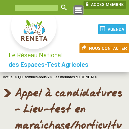
ACCES MEMBRE
AGENDA
NOUS CONTACTER
Le Réseau National
des Espaces-Test Agricoles
Accueil >
Qui sommes-nous ? >
Les membres du RENETA >
Appel à candidatures
- Lieu-test en
maraîchage/horticultu